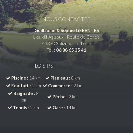
NOUS CONTACTER
Guillaume & Sophie GERENTES
Lieu dit Agizoux - Route de Concis
43370
Solignac-sur-Loire
Tél. :
06 88 65 35 41
LOISIRS
Piscine :
14 km
Plan eau :
8 km
Equitati. :
2 km
Commerce :
2 km
Baignade :
8
Pêche :
2 km
km
Tennis :
2 km
Gare :
14 km