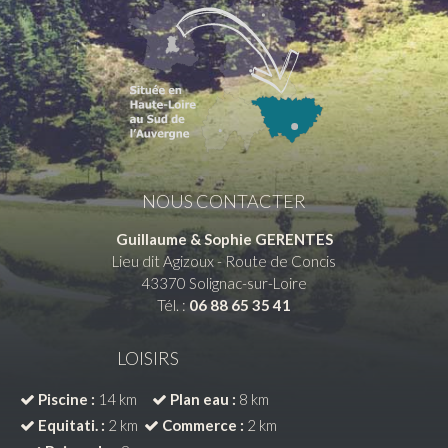
NOUS CONTACTER
Guillaume & Sophie GERENTES
Lieu dit Agizoux - Route de Concis
43370
Solignac-sur-Loire
Tél. :
06 88 65 35 41
LOISIRS
Piscine :
14 km
Plan eau :
8 km
Equitati. :
2 km
Commerce :
2 km